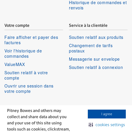
Historique de commandes et
renvois
Votre compte
Service à la clientèle
Faire afficher et payer des
Soutien relatif aux produits
factures
Changement de tarifs
Voir l'historique de
postaux
commandes
Messagerie sur envelope
ValueMAX
Soutien relatif à connexion
Soutien relatif à votre
compte
Ouvrir une session dans
votre compte
Services aux entreprises
Suivez-nous
Pitney Bowes and others may
I agree
collect and share data about you
Facebook
Linkedin
Twitter
Services techniques
Youtube
and your use of this site using
cookies settings
Services professionnels
tools such as cookies, clickstream,