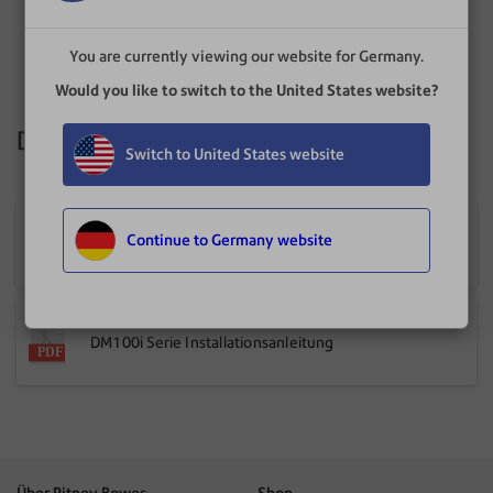
You are currently viewing our website for Germany.
Would you like to switch to the United States website?
Dokumente und Software
Switch to United States website
Digitales Frankiersystem Serie DM100i
Continue to Germany website
Bedienungsanleitung
DM100i Serie Installationsanleitung