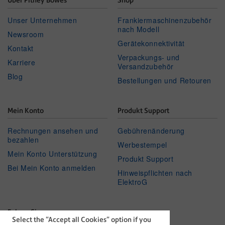
Über Pitney Bowes
Shop
Unser Unternehmen
Frankiermaschinenzubehör
nach Modell
Newsroom
Gerätekonnektivität
Kontakt
Verpackungs- und
Karriere
Versandzubehör
Blog
Bestellungen und Retouren
Mein Konto
Produkt Support
Rechnungen ansehen und
Gebührenänderung
bezahlen
Werbestempel
Mein Konto Unterstützung
Produkt Support
Bei Mein Konto anmelden
Hinweispflichten nach
ElektroG
Folgen Sie uns
Select the “Accept all Cookies” option if you