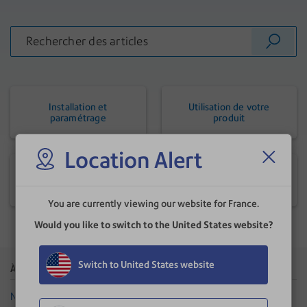
Installation et
Utilisation de votre
paramétrage
produit
Location Alert
Réparation et entretien
Rapport, historique et
comptabilité
You are currently viewing our website for France.
Would you like to switch to the United States website?
Switch to United States website
À propos de Pitney Bowes
Boutique
Notre entreprise
Consommables pour