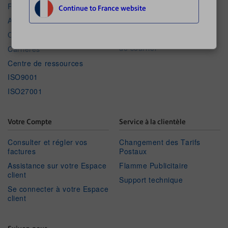
machines à affranchir
RSE
Continue to France website
Connectivité pour machines
Actualités
à affranchir
Contactez-nous
Fournitures pour traitement
de courrier
Carrières
Centre de ressources
ISO9001
ISO27001
Votre Compte
Service à la clientèle
Consulter et régler vos
Changement des Tarifs
factures
Postaux
Assistance sur votre Espace
Flamme Publicitaire
client
Support technique
Se connecter à votre Espace
client