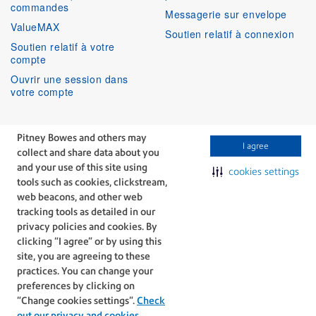
commandes
Messagerie sur envelope
ValueMAX
Soutien relatif à connexion
Soutien relatif à votre
compte
Ouvrir une session dans
votre compte
Services aux entreprises
Suivez-nous
Pitney Bowes and others may
I agree
collect and share data about you
Facebook
Linkedin
Twitter
Services techniques
Youtube
and your use of this site using
cookies settings
Services professionnels
tools such as cookies, clickstream,
web beacons, and other web
tracking tools as detailed in our
privacy policies and cookies. By
clicking “I agree” or by using this
site, you are agreeing to these
The technology behind
practices. You can change your
every important delivery.
preferences by clicking on
Modalités
Confidentialité
“Change cookies settings”.
Check
out our privacy and cookies